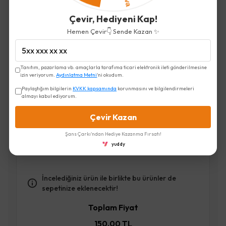
Çevir, Hediyeni Kap!
Hemen Çevir👇 Sende Kazan ✨
Renkli Şekerli Leblebi
Tanıtım, pazarlama vb. amaçlarla tarafıma ticari elektronik ileti gönderilmesine
izin veriyorum.
Aydınlatma Metni
'ni okudum.
150.00 TL
Paylaştığım bilgilerin
KVKK kapsamında
korunmasını ve bilgilendirmeleri
almayı kabul ediyorum.
Çevir Kazan
Şans Çarkı'ndan Hediye Kazanma Fırsatı!
yuddy
İncelediğiniz ürün ile birlikte bu ürünler de
sepetinize eklenecektir!
Toplam Fiyat
150.00 TL