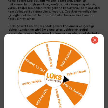
Renkli Şekerli Leblebi, tatlı ve çıtır lezzet arayanlar için
mükemmel bir atıştırmalık seçeneğidir. Lüks Kuruyemiş olarak,
yüksek kaliteli leblebileri renkli şekerle kaplayarak, hem göz alıcı
hem de lezzetli bir deneyim sunuyoruz. Çocuklar ve yetişkinler
için eğlenceli ve tatlı bir alternatif olan bu ürün, her lokmada
neşeli bir tat sunar.
Renkli Şekerli Leblebi, dışındaki şekerli kaplaması ve içerdiği
leblebi tanelerinin çıtırlığıyla öne çıkar. Leblebinin doğal
lezzetiyle birleşen tatlı şeker kaplaması, her atıştırmalıkta farklı
bir keyif yaşatır. Aynı zamanda, leblebi içeriğiyle sağlıklı bir
atıştırmalık sunarken, tatlı ihtiyacınızı da karşılar. Yüksek lif
içeriği sayesinde sindirim sistemine de destek olur.
Bu renkli ve tatlı atıştırmalık, özellikle çocuklar için eğlenceli bir
alternatif sunar. Doğum günü partilerinde, kutlamalarda ya da
günlük atıştırmalık olarak ideal bir seçenektir. Ayrıca, renkli
şekerli leblebi, çay saatlerinizde keyifli b
Devamını Göster
Tamamlayıcı Ürünler