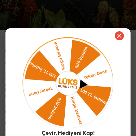
Baharatlar, yemeklerin tadını ve aromasını arttıran, çeşitli
bitkilerden elde edilen kurutulmuş tozlar veya bileşenlerdir.
Birçok yemekte kullanılırlar ve farklı kültürlerde değişik
şekillerde kullanılırlar.
Baharatların tarihi, antik Mısır ve Hindistan’a kadar uzar.
Mısır’ın Eski Krallık döneminde baharatlar, mumyalama
sürecinde kullanılıyordu. Hindistan ise, baharatların evrensel
bir öneme sahip olduğu bir ülkedir ve hala baharatların
üretiminin en büyük ülkelerinden biridir.
Baharatlar genellikle taze olarak kullanılır, ancak kurutulmuş
haliyle de satılırlar. Kurutulmuş baharatlar, yemeklerde daha
yoğun bir aroma veren toz halinde satılır. Kurutulmuş
baharatların tadı, taze baharatlardan daha yoğun olur ve
daha uzun süre dayanır.
Çevir, Hediyeni Kap!