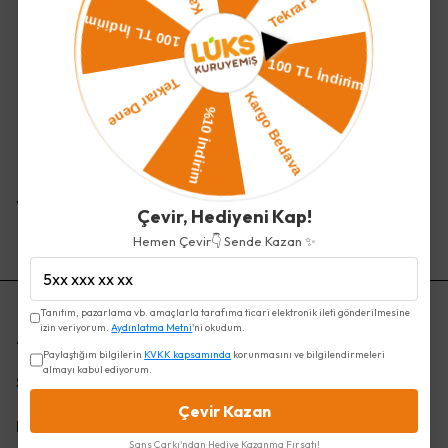
Vegan Kuruyemiş
Çevir, Hediyeni Kap!
Hemen Çevir👇 Sende Kazan ✨
Tanıtım, pazarlama vb. amaçlarla tarafıma ticari elektronik ileti gönderilmesine
izin veriyorum.
Aydınlatma Metni
'ni okudum.
Ana Kategoriler
Paylaştığım bilgilerin
KVKK kapsamında
korunmasını ve bilgilendirmeleri
almayı kabul ediyorum.
Sözleşmeler
Çevir Kazan
Bağlantılar
Şans Çarkı'ndan Hediye Kazanma Fırsatı!