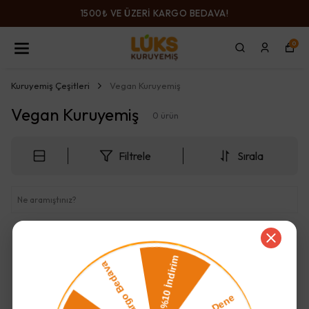
1500₺ VE ÜZERİ KARGO BEDAVA!
0
Kuruyemiş Çeşitleri
Vegan Kuruyemiş
Vegan Kuruyemiş
0
ürün
Filtrele
Sırala
Aradığınız ürün bulunamadı