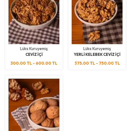
Lüks Kuruyemiş
Lüks Kuruyemiş
CEVİZ İÇİ
YERLİ KELEBEK CEVİZ İÇİ
300.00 TL
-
600.00 TL
375.00 TL
-
750.00 TL