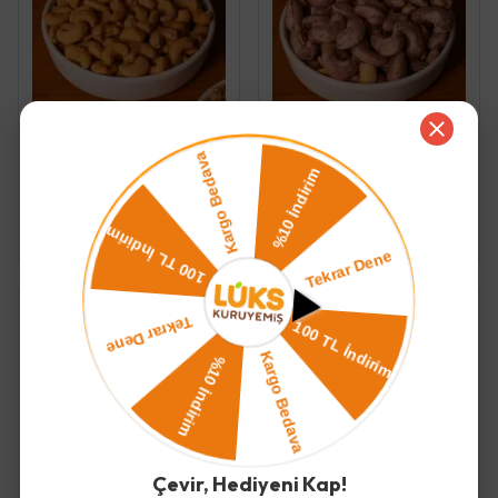
Lüks Kuruyemiş
Lüks Kuruyemiş
Kaju
Kabuklu Duble Kaju
375.00 TL
-
750.00 TL
425.00 TL
-
850.00 TL
Çevir, Hediyeni Kap!