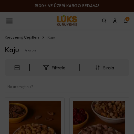
1500₺ VE ÜZERİ KARGO BEDAVA!
0
Kuruyemiş Çeşitleri
Kaju
Kaju
4
ürün
Filtrele
Sırala