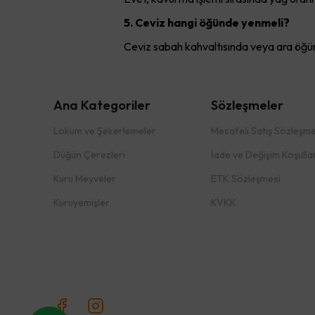
5. Ceviz hangi öğünde yenmeli?
Ceviz sabah kahvaltısında veya ara öğünle
Ana Kategoriler
Sözleşmeler
Lokum ve Şekerlemeler
Mesafeli Satış Sözleşme
Düğün Çerezleri
İade ve Değişim Koşullar
Kuru Meyveler
ETK Sözleşmesi
Kuruyemişler
KVKK