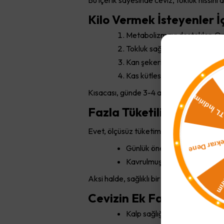
Bu içerik sayesinde ceviz, tokluk hissini art
Kilo Vermek İsteyenler İ
Metabolizmayı destekler: Ome
Tokluk sağlar: Lifli yapısı say
Kan şekerini dengeler: Glise
Kas kütlesini korur: İçeriğind
Kısacası, günde 3-4 adet ceviz, hem zay
Fazla Tüketilirse Kilo Ald
Evet, ölçüsüz tüketim her besinde olduğu 
Günlük önerilen miktar: 3–5 
Kavrulmuş ya da tuzlu ceviz ye
Aksi halde, sağlıklı bir besin dahi olsa f
Cevizin Ek Faydaları
Kalp sağlığını korur