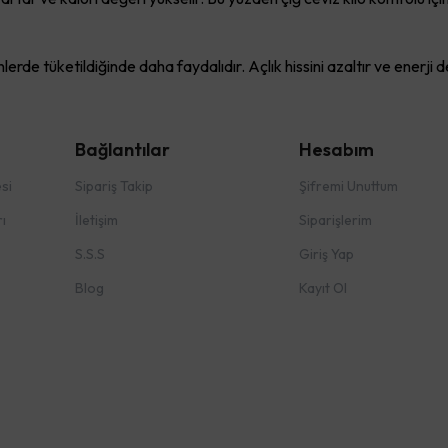
rde tüketildiğinde daha faydalıdır. Açlık hissini azaltır ve enerji d
Bağlantılar
Hesabım
si
Sipariş Takip
Şifremi Unuttum
ı
İletişim
Siparişlerim
S.S.S
Giriş Yap
Blog
Kayıt Ol