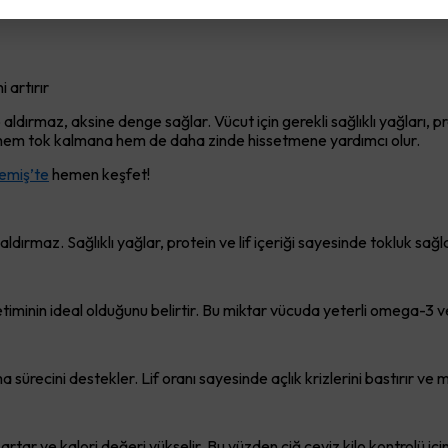
irir
r
i artırır
aldırmaz, aksine denge sağlar. Vücut için gerekli sağlıklı yağları, p
, hem tok kalmana hem de daha zinde hissetmene yardımcı olur.
emiş’te
hemen keşfet!
ldırmaz. Sağlıklı yağlar, protein ve lif içeriği sayesinde tokluk sağl
minin ideal olduğunu belirtir. Bu miktar vücuda yeterli omega-3 ve
a sürecini destekler. Lif oranı sayesinde açlık krizlerini bastırır ve
artar ve kalori değeri yükselir. Bu yüzden çiğ ceviz kilo kontrolü iç