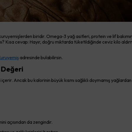
kuruyemişlerden biridir. Omega-3 yağ asitleri, protein ve lif bakımı
r mı? Kısa cevap: Hayır, doğru miktarda tüketildiğinde ceviz kilo aldı
Kuruyemiş
adresinde bulabilirsin.
n Değeri
çerir. Ancak bu kalorinin büyük kısmı sağlıklı doymamış yağlardan g
ni açısından da zengindir.