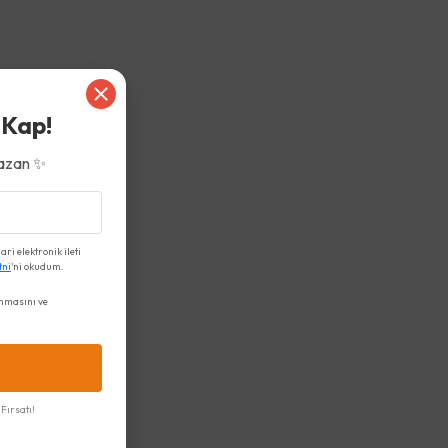
 Kap!
azan ✨
i elektronik ileti
tni
'ni okudum.
nmasını ve
Fırsatı!