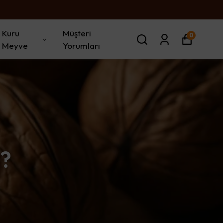
Kuru
Müşteri
0
Meyve
Yorumları
ı?