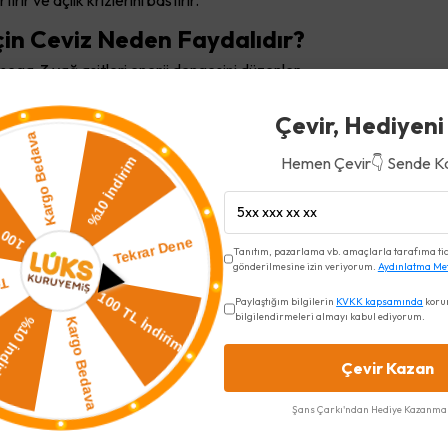
ırır ve açlık krizlerini bastırır.
çin Ceviz Neden Faydalıdır?
ga-3 yağ asitleri enerji dengesini düzenler.
esinde uzun süre açlık hissini önler.
Çevir, Hediyeni
mik indeksi düşüktür, ani şeker yükselmesine neden olmaz.
eki protein, diyet dönemlerinde kas kaybını azaltır.
Hemen Çevir👇 Sende K
ıflama hem de kilo koruma sürecinde destekleyicidir.
ırır mı?
Tanıtım, pazarlama vb. amaçlarla tarafıma ticar
gibi cevizde de fazla kalori alımına yol açabilir.
gönderilmesine izin veriyorum.
Aydınlatma Me
adet (yaklaşık 25–30 g)
Paylaştığım bilgilerin
KVKK kapsamında
koru
bilgilendirmeleri almayı kabul ediyorum.
rine çiğ ceviz tercih edilmelidir.
azla enerji alımı yağ depolanmasına neden olabilir.
Çevir Kazan
Şans Çarkı'ndan Hediye Kazanma 