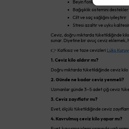
Beyin fonksiyonlarını güçlend
Bağışıklık sistemini destekle
Cilt ve saç sağlığını iyileştirir
Stresi azaltır ve uyku kalitesin
Ceviz, doğru miktarda tüketildiğinde kilo 
sunar. Diyetine bir avuç ceviz eklemek
👉 Katkısız ve taze cevizleri
Lüks Kuruy
1. Ceviz kilo aldırır mı?
Doğru miktarda tüketildiğinde ceviz kilo a
2. Günde ne kadar ceviz yenmeli?
Uzmanlar günde 3–5 adet çiğ ceviz tüketi
3. Ceviz zayıflatır mı?
Evet, ölçülü tüketildiğinde ceviz zayıflam
4. Kavrulmuş ceviz kilo yapar mı?
Evet, kavurma işlemi sırasında yağ oranı 