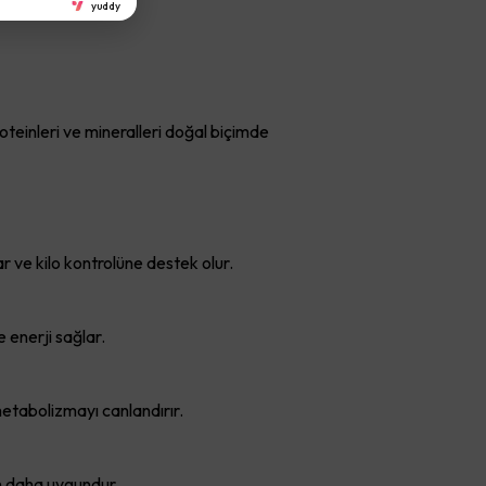
yuddy
roteinleri ve mineralleri doğal biçimde
ar ve kilo kontrolüne destek olur.
 enerji sağlar.
 metabolizmayı canlandırır.
in daha uygundur.