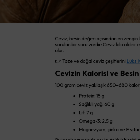
Ceviz, besin değeri açısından en zengin 
sorulan bir soru vardır: Ceviz kilo aldırı
olur.
👉 Taze ve doğal ceviz çeşitlerini
Lüks 
Cevizin Kalorisi ve Besi
100 gram ceviz yaklaşık 650–680 kalori i
Protein: 15 g
Sağlıklı yağ: 60 g
Lif: 7 g
Omega-3: 2,5 g
Magnezyum, çinko ve E vitami