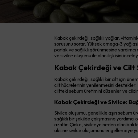
Kabak çekirdeği, sağlıklı yağlar, vitamin
sorusunu sorar. Yüksek omega-3 yağ asitler
parlak ve sağlıklı görünmesine yardımcı o
ve sivilce oluşumu ile olan ilişkisini incel
Kabak Çekirdeği ve Cilt 
Kabak çekirdeği, sağlıklı bir cilt için ön
cilt hücrelerinin yenilenmesini destekler. B
ciltteki sebum üretimini düzenler ve cild
Kabak Çekirdeği ve Sivilce: Ba
Sivilce oluşumu, genellikle aşırı sebum 
sağlıklı bir şekilde çalışmasına yardımcı 
azaltır. Çinko, sivilceye neden olan bakte
aksine sivilce oluşumunu engellemeye yar