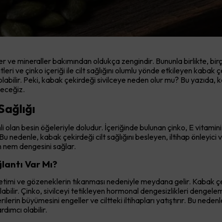
ler ve mineraller bakımından oldukça zengindir. Bununla birlikte, bir
i ve çinko içeriği ile cilt sağlığını olumlu yönde etkileyen kabak çek
labilir. Peki, kabak çekirdeği sivilceye neden olur mu? Bu yazıda, kab
eyeceğiz.
Sağlığı
emli olan besin öğeleriyle doludur. İçeriğinde bulunan çinko, E vitami
u nedenle, kabak çekirdeği cilt sağlığını besleyen, iltihap önleyici ve 
in nem dengesini sağlar.
ğlantı Var Mı?
üretimi ve gözeneklerin tıkanması nedeniyle meydana gelir. Kabak ç
olabilir. Çinko, sivilceyi tetikleyen hormonal dengesizlikleri dengel
rilerin büyümesini engeller ve ciltteki iltihapları yatıştırır. Bu nede
dımcı olabilir.