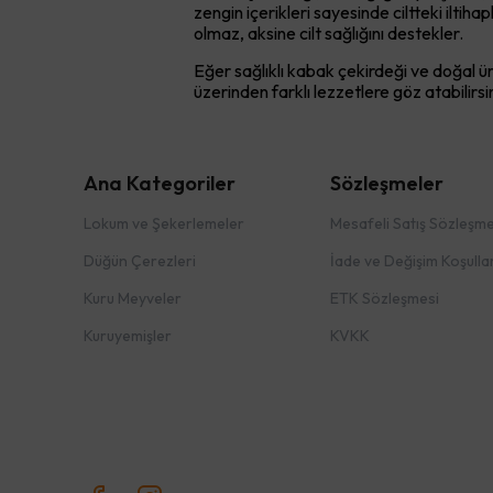
zengin içerikleri sayesinde ciltteki iltiha
olmaz, aksine cilt sağlığını destekler.
Eğer sağlıklı kabak çekirdeği ve doğal ü
üzerinden farklı lezzetlere göz atabilirsi
Ana Kategoriler
Sözleşmeler
Lokum ve Şekerlemeler
Mesafeli Satış Sözleşme
Düğün Çerezleri
İade ve Değişim Koşullar
Kuru Meyveler
ETK Sözleşmesi
Kuruyemişler
KVKK