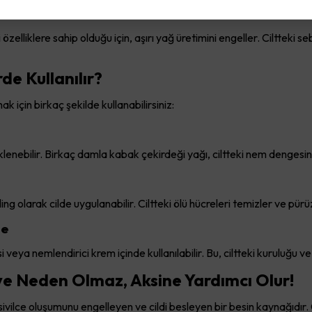
ler
zelliklere sahip olduğu için, aşırı yağ üretimini engeller. Ciltteki s
e Kullanılır?
 için birkaç şekilde kullanabilirsiniz:
lenebilir. Birkaç damla kabak çekirdeği yağı, ciltteki nem dengesini 
g olarak cilde uygulanabilir. Ciltteki ölü hücreleri temizler ve pürüzs
de
eya nemlendirici krem içinde kullanılabilir. Bu, ciltteki kuruluğu ve
ye Neden Olmaz, Aksine Yardımcı Olur!
n, sivilce oluşumunu engelleyen ve cildi besleyen bir besin kaynağıdır