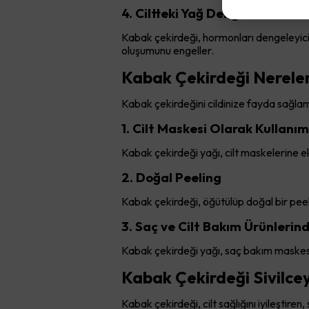
4. Ciltteki Yağ Dengesini Düzen
Kabak çekirdeği, hormonları dengeleyici ö
oluşumunu engeller.
Kabak Çekirdeği Nerelerd
Kabak çekirdeğini cildinize fayda sağlamak
1. Cilt Maskesi Olarak Kullanım
Kabak çekirdeği yağı, cilt maskelerine ek
2. Doğal Peeling
Kabak çekirdeği, öğütülüp doğal bir peelin
3. Saç ve Cilt Bakım Ürünlerin
Kabak çekirdeği yağı, saç bakım maskesi v
Kabak Çekirdeği Sivilce
Kabak çekirdeği, cilt sağlığını iyileştire