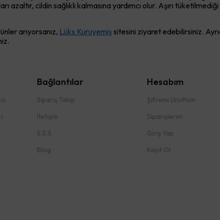
pları azaltır, cildin sağlıklı kalmasına yardımcı olur. Aşırı tüketilmed
rünler arıyorsanız,
Lüks Kuruyemiş
sitesini ziyaret edebilirsiniz. Ayr
niz.
Bağlantılar
Hesabım
si
Sipariş Takip
Şifremi Unuttum
ı
İletişim
Siparişlerim
S.S.S
Giriş Yap
Blog
Kayıt Ol