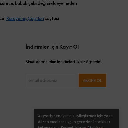
iği sürece, kabak çekirdeği sivilceye neden
ıca,
Kuruyemiş Çeşitleri
sayfası
İndirimler İçin Kayıt Ol
Şimdi abone olun indirimleri ilk siz öğrenin!
ABONE OL
Alışveriş deneyiminizi iyileştirmek için yasal
düzenlemelere uygun çerezler (cookies)
kullanıyoruz. Detaylı bilgiye
Gizlilik ve