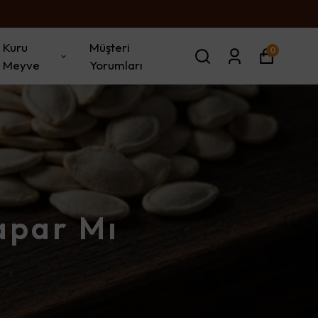
Kuru
Müşteri
0
Meyve
Yorumları
apar Mı