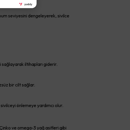
yuddy
ebum seviyesini dengeleyerek, sivilce
sağlayarak iltihapları giderir.
üz bir cilt sağlar.
 sivilceyi önlemeye yardımcı olur.
. Çinko ve omega-3 yağ asitleri gibi