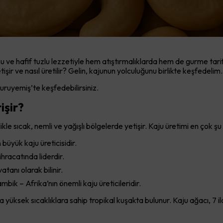
ve hafif tuzlu lezzetiyle hem atıştırmalıklarda hem de gurme tarifle
şir ve nasıl üretilir? Gelin, kajunun yolculuğunu birlikte keşfedelim.
ruyemiş’te keşfedebilirsiniz.
işir?
ikle sıcak, nemli ve yağışlı bölgelerde yetişir. Kaju üretimi en çok şu 
büyük kaju üreticisidir.
hracatında liderdir.
tanı olarak bilinir.
k – Afrika’nın önemli kaju üreticileridir.
a yüksek sıcaklıklara sahip tropikal kuşakta bulunur. Kaju ağacı, 7 