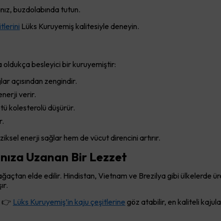
nız, buzdolabında tutun.
tlerini
Lüks Kuruyemiş kalitesiyle deneyin.
 oldukça besleyici bir kuruyemiştir:
ğlar açısından zengindir.
erji verir.
ötü kolesterolü düşürür.
r.
iksel enerji sağlar hem de vücut direncini artırır.
anıza Uzanan Bir Lezzet
 ağaçtan elde edilir. Hindistan, Vietnam ve Brezilya gibi ülkelerde ü
ır.
, 👉
Lüks Kuruyemiş’in kaju çeşitlerine
göz atabilir, en kaliteli kajula