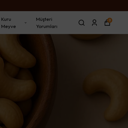
Kuru
Müşteri
0
Meyve
Yorumları
r