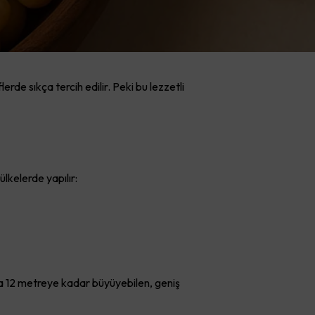
rde sıkça tercih edilir. Peki bu lezzetli
ülkelerde yapılır:
ila 12 metreye kadar büyüyebilen, geniş