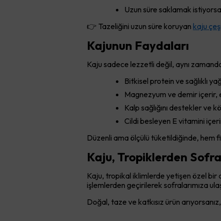
Uzun süre saklamak istiyorsa
👉 Tazeliğini uzun süre koruyan
kaju çeşi
Kajunun Faydaları
Kaju sadece lezzetli değil, aynı zamanda
Bitkisel protein ve sağlıklı ya
Magnezyum ve demir içerir, en
Kalp sağlığını destekler ve k
Cildi besleyen E vitamini içeri
Düzenli ama ölçülü tüketildiğinde, hem fiz
Kaju, Tropiklerden Sofr
Kaju, tropikal iklimlerde yetişen özel bir
işlemlerden geçirilerek sofralarımıza ulaş
Doğal, taze ve katkısız ürün arıyorsanız