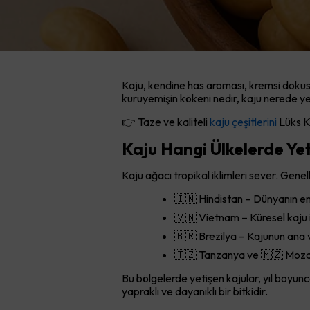
Kaju, kendine has aroması, kremsi dokusu 
kuruyemişin kökeni nedir, kaju nerede yeti
👉 Taze ve kaliteli
kaju çeşitlerini
Lüks Ku
Kaju Hangi Ülkelerde Yet
Kaju ağacı tropikal iklimleri sever. Genell
🇮🇳 Hindistan – Dünyanın en 
🇻🇳 Vietnam – Küresel kaju i
🇧🇷 Brezilya – Kajunun ana va
🇹🇿 Tanzanya ve 🇲🇿 Mozambi
Bu bölgelerde yetişen kajular, yıl boyunc
yapraklı ve dayanıklı bir bitkidir.