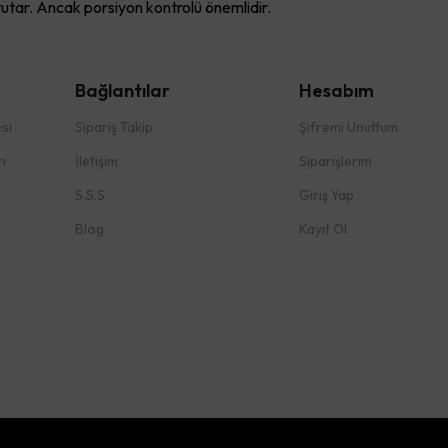
 tutar. Ancak porsiyon kontrolü önemlidir.
Bağlantılar
Hesabım
si
Sipariş Takip
Şifremi Unuttum
ı
İletişim
Siparişlerim
S.S.S
Giriş Yap
Blog
Kayıt Ol