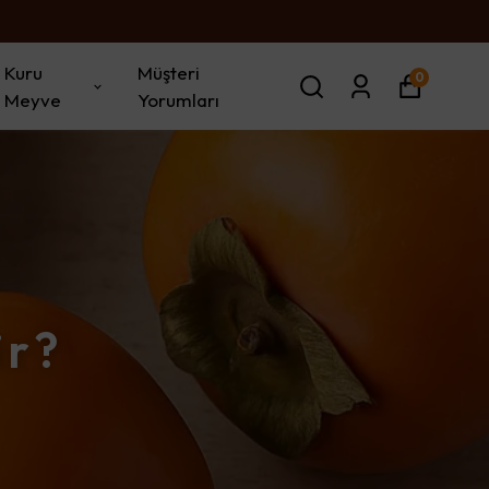
Kuru
Müşteri
0
Meyve
Yorumları
ir?