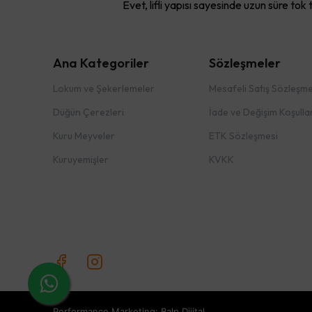
Evet, lifli yapısı sayesinde uzun süre tok
Ana Kategoriler
Sözleşmeler
Lokum ve Şekerlemeler
Mesafeli Satış Sözleşme
Düğün Çerezleri
İade ve Değişim Koşullar
Kuru Meyveler
ETK Sözleşmesi
Kuruyemişler
KVKK
Performance Marketing: Balp Dijital