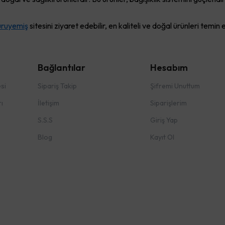
uruyemiş
sitesini ziyaret edebilir, en kaliteli ve doğal ürünleri temin e
Bağlantılar
Hesabım
si
Sipariş Takip
Şifremi Unuttum
ı
İletişim
Siparişlerim
S.S.S
Giriş Yap
Blog
Kayıt Ol