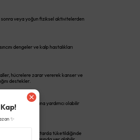
n sonra veya yoğun fiziksel aktivitelerden
ıncını dengeler ve kalp hastalıkları
aller, hücrelere zarar vererek kanser ve
ığını destekler.
 daha sağlam olmasına yardımcı olabilir
 Kap!
azan ✨
olduğu için aşırı miktarda tüketildiğinde
an kuru meyveler arasında yer alabilir.