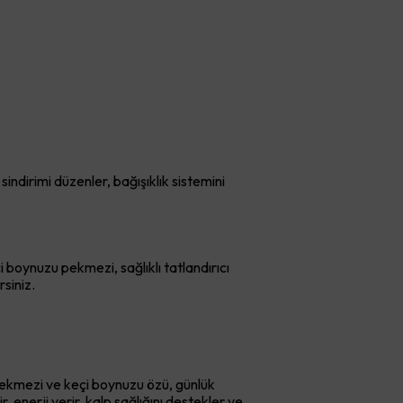
indirimi düzenler, bağışıklık sistemini
boynuzu pekmezi, sağlıklı tatlandırıcı
rsiniz.
 pekmezi ve keçi boynuzu özü, günlük
, enerji verir, kalp sağlığını destekler ve