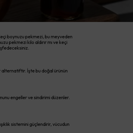
r. Keçi boynuzu pekmezi, bu meyveden
uzu pekmezi kilo aldırır mı ve keçi
eşfedeceksiniz.
alternatiftir. İşte bu doğal ürünün
rununu engeller ve sindirimi düzenler.
şıklık sistemini güçlendirir, vücudun