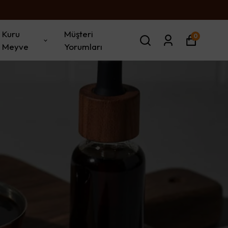
Kuru
Müşteri
0
Meyve
Yorumları