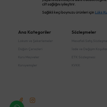
cilt sağlığını iyileştirir.
Sağlıklı keçi boynuzu ürünleri için
Lüks K
Ana Kategoriler
Sözleşmeler
Lokum ve Şekerlemeler
Mesafeli Satış Sözleşme
Düğün Çerezleri
İade ve Değişim Koşullar
Kuru Meyveler
ETK Sözleşmesi
Kuruyemişler
KVKK