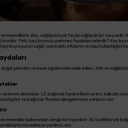
r ve minerallerle dolu, sağlığa birçok fayda sağlayan bir meyvedi
ğal üründür. Peki, keçi boynuzu pekmezi faydaları nelerdir? Keçi boyn
eçi boynuzunun sağlık üzerindeki etkilerini ve nasıl kullanıldığını k
aydaları
al şekerleri ve besin öğelerinden elde edilen, tatlı ve sağlıklı bir 
estekler
im sistemini destekler. Lif, bağırsak hareketlerini artırır, kabızlık so
olaylaştırır ve bağırsak florasını dengelemeye yardımcı olur.
rir
ve mineraller bakımından zengin bir kaynaktır. Bu özellikleriyle bağı
 hastalıklarla mücadeleye yardımcı olur.