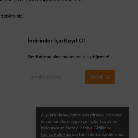
debilirsiniz.
İndirimler İçin Kayıt Ol
Şimdi abone olun indirimleri ilk siz öğrenin!
ABONE OL
Alışveriş deneyiminizi iyileştirmek için yasal
düzenlemelere uygun çerezler (cookies)
kullanıyoruz. Detaylı bilgiye
Gizlilik ve
Çerez Politikası
sayfamızdan erişebilirsiniz.