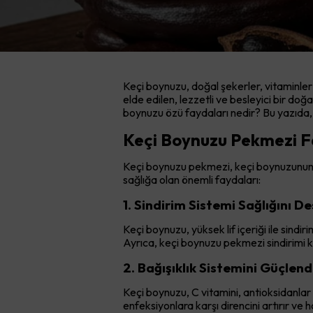
Keçi boynuzu, doğal şekerler, vitaminle
elde edilen, lezzetli ve besleyici bir do
boynuzu özü faydaları nedir? Bu yazıda, k
Keçi Boynuzu Pekmezi F
Keçi boynuzu pekmezi, keçi boynuzunun doğ
sağlığa olan önemli faydaları:
1. Sindirim Sistemi Sağlığını D
Keçi boynuzu, yüksek lif içeriği ile sindir
Ayrıca, keçi boynuzu pekmezi sindirimi k
2. Bağışıklık Sistemini Güçlendi
Keçi boynuzu, C vitamini, antioksidanlar 
enfeksiyonlara karşı direncini artırır ve