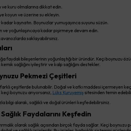
n ve kuru olmalarına dikkat edin.
ye koyun ve üzerine su ekleyin.
at kadar kaynatın. Boynuzlar yumuşayınca suyunu süzün.
ın ve yoğunlaşıncaya kadar pişirmeye devam edin.
avanozlarda saklayabilirsiniz.
ları
 faydalı bileşenlerinin yoğunlaştığı bir üründür. Keçi boynuzu özü s
emik sağlığını iyileştirir ve kalp sağlığını destekler.
ynuzu Pekmezi Çeşitleri
rklı çeşitlerde bulunabilir. Doğal ve katkı maddesi içermeyen keçi 
ğal keçi boynuzu arıyorsanız,
Lüks Kuruyemiş
sitesinden temin edebili
 bilgi alarak, sağlıklı ve doğal ürünleri keşfedebilirsiniz.
Sağlık Faydalarını Keşfedin
ştırmalık olarak sağlık açısından birçok fayda sağlar. Keçi boynuzu
al ve sağlıklı ürünlerdir. Bu ürünler, bağışıklık sistemini güçlendirir