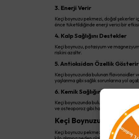
3. Enerji Verir
Keçi boynuzu pekmezi, doğal şekerler içerd
önce tüketildiğinde enerji verici bir etkisi
4. Kalp Sağlığını Destekler
Keçi boynuzu, potasyum ve magnezyum gibi 
riskini azaltır.
5. Antioksidan Özellik Gösterir
Keçi boynuzunda bulunan flavonoidler ve 
yaşlanma gibi sağlık sorunlarına yol açabi
6. Kemik Sağlığını Destekler
Keçi boynuzunda bulunan kalsiyum ve fosf
ve osteoporoz gibi hastalıkların riskini az
Keçi Boynuzu Pekmezi Kil
Keçi boynuzu pekmezi, doğal bir tatlandırı
kilo alımına neden olabilir. Ancak, ölçülü 