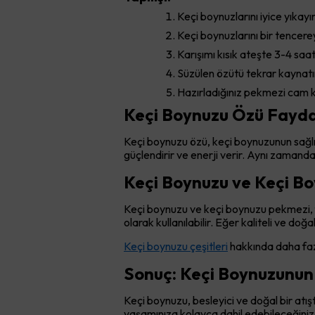
Keçi boynuzlarını iyice yıkayı
Keçi boynuzlarını bir tencere
Karışımı kısık ateşte 3-4 sa
Süzülen özütü tekrar kaynat
Hazırladığınız pekmezi cam k
Keçi Boynuzu Özü Fayda
Keçi boynuzu özü, keçi boynuzunun sağlığa
güçlendirir ve enerji verir. Aynı zamanda k
Keçi Boynuzu ve Keçi Bo
Keçi boynuzu ve keçi boynuzu pekmezi, fa
olarak kullanılabilir. Eğer kaliteli ve do
Keçi boynuzu çeşitleri
hakkında daha fazla
Sonuç: Keçi Boynuzunun 
Keçi boynuzu, besleyici ve doğal bir atı
yaşamınıza kolayca dahil edebileceğiniz doğ