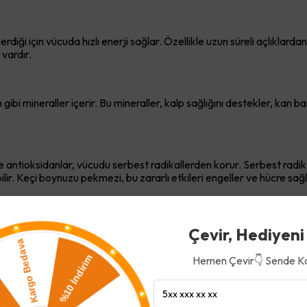
iği için vücuda hızlı enerji sağlar. Özellikle uzun süreli açlıklarda
 vardır.
mineraller içerir. Bu mineraller, kalp sağlığını destekler, kan bas
antioksidanlar, vücudu serbest radikallerden korur. Serbest radik
lir. Keçi boynuzu pekmezi, bu zararlı etkileri engeller ve hücre sağl
or, kemik sağlığını güçlendirir. Düzenli tüketildiğinde, kemiklerin
Çevir, Hediyeni
altır.
Hemen Çevir👇 Sende K
o Aldırır mı?
cı ve besleyici bir alternatif olsa da, yüksek şeker içeriğine sahip 
bir şekilde tüketildiğinde, sağlıklı bir enerji kaynağı olarak zayıflat