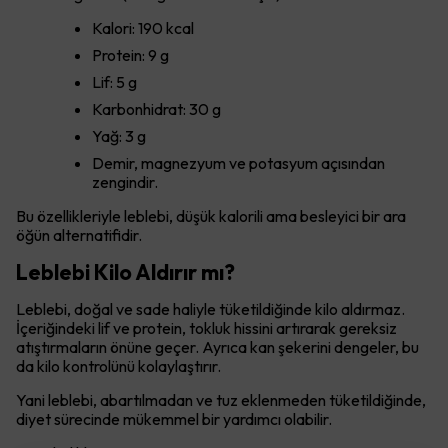
Kalori: 190 kcal
Protein: 9 g
Lif: 5 g
Karbonhidrat: 30 g
Yağ: 3 g
Demir, magnezyum ve potasyum açısından
zengindir.
Bu özellikleriyle leblebi, düşük kalorili ama besleyici bir ara
öğün alternatifidir.
Leblebi Kilo Aldırır mı?
Leblebi, doğal ve sade haliyle tüketildiğinde kilo aldırmaz.
İçeriğindeki lif ve protein, tokluk hissini artırarak gereksiz
atıştırmaların önüne geçer. Ayrıca kan şekerini dengeler, bu
da kilo kontrolünü kolaylaştırır.
Yani leblebi, abartılmadan ve tuz eklenmeden tüketildiğinde,
diyet sürecinde mükemmel bir yardımcı olabilir.