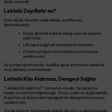
doğru seçimdir.
Leblebi Zayıflatır mı?
Evet, ölçülü tüketilen sade leblebi, zayıflamayı
destekleyebilir.
Düşük glisemik indeksli olduğu için kan şekerini
sabit tutar.
Lifli yapısı bağırsak hareketlerini düzenler.
Protein içeriğiyle kas kütlesinin korunmasına
yardımcı olur.
Bu yüzden diyetisyenler, özellikle gece atıştırması olarak bir
avuç leblebiyi önermektedir.
Leblebi Kilo Aldırmaz, Dengeyi Sağlar
“Leblebi kilo aldırır mı?” sorusunun cevabı, tamamen ne
kadar ve nasıl tükettiğine bağlı. Tuzsuz, sade ve doğal leblebi;
lif, protein ve düşük kalori içeriğiyle kilo dengesini korumaya
yardımcı olur.
Ancak unutma, her besinde olduğu gibi ölçü ve denge burada