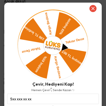
Ancak dikkat:
Fazla miktarda tüketilen leblebi (örneğin 100
gramdan fazla), günlük kalori dengesini bozabilir.
Tuzlu, yağlı veya şekerli leblebiler (örneğin drajeli
ya da baharatlı çeşitler) kilo artışına neden olabilir.
Diyette Leblebi Ne Kadar Yenmeli?
Diyetisyenler, kilo kontrolü için günlük bir avuç (yaklaşık 30
gram) sade leblebinin ideal olduğunu söylüyor. Bu miktar:
Yaklaşık 55–60 kalori sağlar.
Tokluk hissi verir.
Gün içinde enerjiyi dengeler.
Leblebiyi özellikle ara öğünlerde ya da akşam tatlı isteği
geldiğinde tercih etmek, hem kan şekerini sabit tutar hem de
kilo alımını engeller.
Çevir, Hediyeni Kap!
Hemen Çevir👇 Sende Kazan ✨
Leblebinin Faydaları
Leblebi sadece düşük kalorili bir atıştırmalık değil, aynı
zamanda birçok faydasıyla öne çıkar: