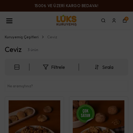
1500₺ VE ÜZERİ KARGO BEDAVA!
0
Kuruyemiş Çeşitleri
Ceviz
Ceviz
3
ürün
Filtrele
Sırala