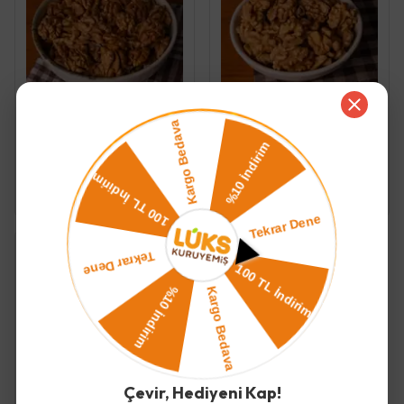
Lüks Kuruyemiş
Lüks Kuruyemiş
CEVİZ İÇİ
YERLİ KELEBEK CEVİZ İÇİ
300.00 TL
-
600.00 TL
375.00 TL
-
750.00 TL
Çevir, Hediyeni Kap!