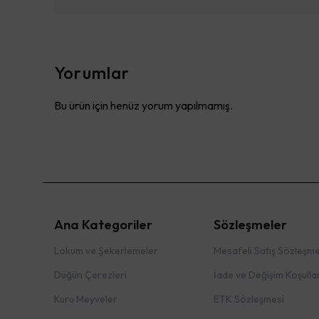
Yorumlar
Bu ürün için henüz yorum yapılmamış.
Ana Kategoriler
Sözleşmeler
Lokum ve Şekerlemeler
Mesafeli Satış Sözleşme
Düğün Çerezleri
İade ve Değişim Koşullar
Kuru Meyveler
ETK Sözleşmesi