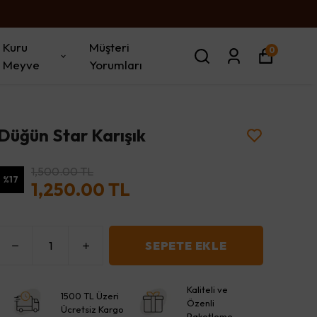
Kuru
Müşteri
0
Meyve
Yorumları
Düğün Star Karışık
1,500.00 TL
%
17
1,250.00 TL
SEPETE EKLE
Kaliteli ve
1500 TL Üzeri
Özenli
Ücretsiz Kargo
Paketleme