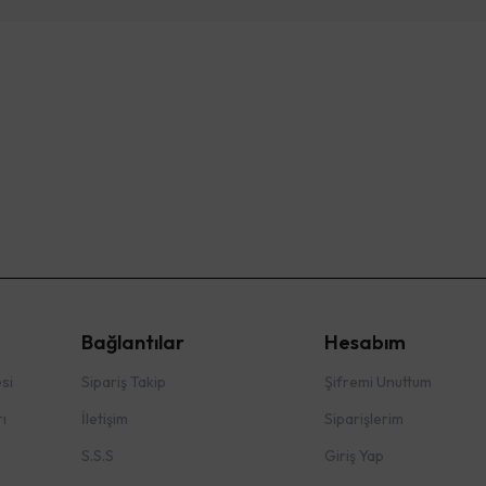
Bağlantılar
Hesabım
si
Sipariş Takip
Şifremi Unuttum
ı
İletişim
Siparişlerim
S.S.S
Giriş Yap