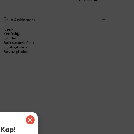
Ürün Açıklaması
İçerik
Yer fıstığı
Çıtır leb
Ballı susamlı fıstık
Siyah çikolep
Beyaz çikolep
 Kap!