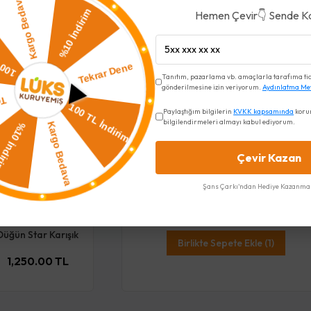
Hemen Çevir👇 Sende K
Tanıtım, pazarlama vb. amaçlarla tarafıma ticar
gönderilmesine izin veriyorum.
Aydınlatma Me
Paylaştığım bilgilerin
KVKK kapsamında
koru
bilgilendirmeleri almayı kabul ediyorum.
İncelediğiniz ürün ile birlikte bu
Çevir Kazan
ürünler de sepetinize eklenecektir!
Şans Çarkı'ndan Hediye Kazanma 
Toplam Fiyat
1,250.00 TL
Düğün Star Karışık
Birlikte Sepete Ekle (1)
1,250.00 TL