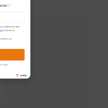
azan ✨
i elektronik ileti
tni
'ni okudum.
nmasını ve
Fırsatı!
yuddy