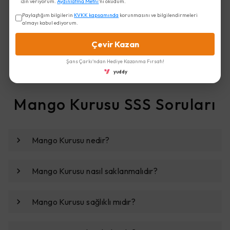
izin veriyorum.
Aydınlatma Metni
'ni okudum.
300.00 TL
Paylaştığım bilgilerin
KVKK kapsamında
korunmasını ve bilgilendirmeleri
almayı kabul ediyorum.
Birlikte Sepete Ekle (1)
Çevir Kazan
Şans Çarkı'ndan Hediye Kazanma Fırsatı!
yuddy
Mango Kurusu SSS Soruları
Mango Kurusu nedir?
Mango Kurusu nasıl saklanmalıdır?
Mango Kurusu sağlıklı mıdır?