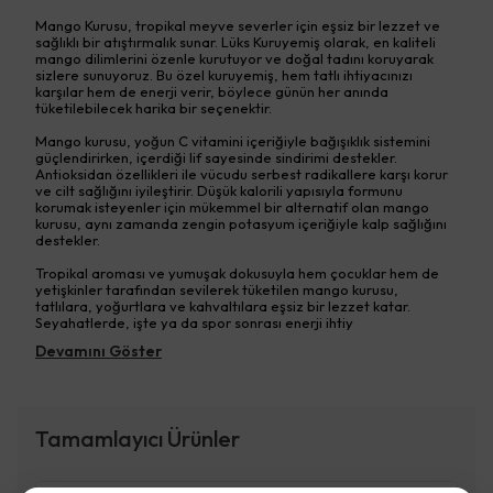
Mango Kurusu, tropikal meyve severler için eşsiz bir lezzet ve
sağlıklı bir atıştırmalık sunar. Lüks Kuruyemiş olarak, en kaliteli
mango dilimlerini özenle kurutuyor ve doğal tadını koruyarak
sizlere sunuyoruz. Bu özel kuruyemiş, hem tatlı ihtiyacınızı
karşılar hem de enerji verir, böylece günün her anında
tüketilebilecek harika bir seçenektir.
Mango kurusu, yoğun C vitamini içeriğiyle bağışıklık sistemini
güçlendirirken, içerdiği lif sayesinde sindirimi destekler.
Antioksidan özellikleri ile vücudu serbest radikallere karşı korur
ve cilt sağlığını iyileştirir. Düşük kalorili yapısıyla formunu
korumak isteyenler için mükemmel bir alternatif olan mango
kurusu, aynı zamanda zengin potasyum içeriğiyle kalp sağlığını
destekler.
Tropikal aroması ve yumuşak dokusuyla hem çocuklar hem de
yetişkinler tarafından sevilerek tüketilen mango kurusu,
tatlılara, yoğurtlara ve kahvaltılara eşsiz bir lezzet katar.
Seyahatlerde, işte ya da spor sonrası enerji ihtiy
Devamını Göster
Tamamlayıcı Ürünler