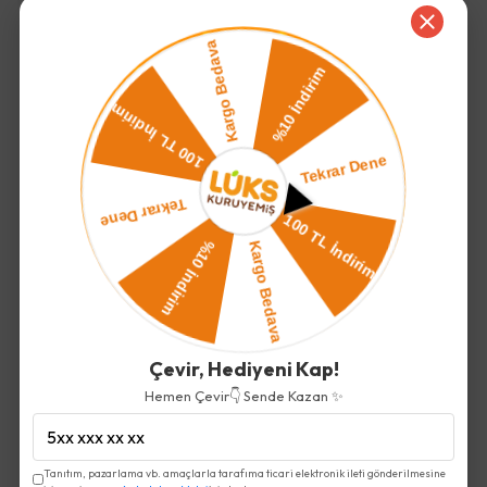
Mango Kurusu
300.00 TL
Çevir, Hediyeni Kap!
Hemen Çevir👇 Sende Kazan ✨
İncelediğiniz ürün ile birlikte bu ürünler de
sepetinize eklenecektir!
Tanıtım, pazarlama vb. amaçlarla tarafıma ticari elektronik ileti gönderilmesine
Toplam Fiyat