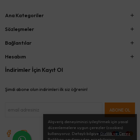
Ana Kategoriler
Sözleşmeler
Bağlantılar
Hesabım
İndirimler İçin Kayıt Ol
Şimdi abone olun indirimleri ilk siz öğrenin!
ABONE OL
Alışveriş deneyiminizi iyileştirmek için yasal
düzenlemelere uygun çerezler (cookies)
kullanıyoruz. Detaylı bilgiye
Gizlilik ve Çerez
Politikası
sayfamızdan erişebilirsiniz.