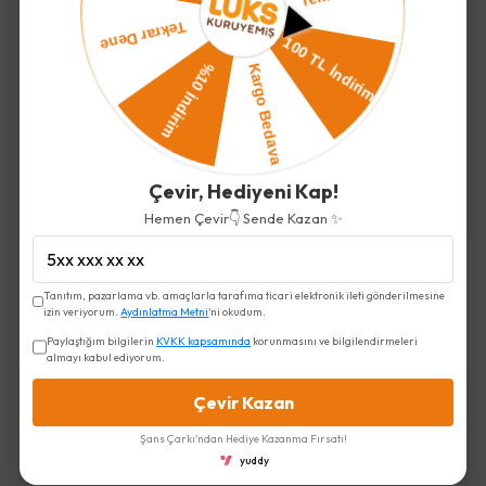
İncelediğiniz ürün ile birlikte bu ürünler de
sepetinize eklenecektir!
Toplam Fiyat
375.00 TL
Birlikte Sepete Ekle (1)
Çevir, Hediyeni Kap!
Hemen Çevir👇 Sende Kazan ✨
Duble Antep Fıstığı SSS
Tanıtım, pazarlama vb. amaçlarla tarafıma ticari elektronik ileti gönderilmesine
Soruları
izin veriyorum.
Aydınlatma Metni
'ni okudum.
Paylaştığım bilgilerin
KVKK kapsamında
korunmasını ve bilgilendirmeleri
almayı kabul ediyorum.
Çiğ Badem Nedir?
Çevir Kazan
Şans Çarkı'ndan Hediye Kazanma Fırsatı!
Çiğ Bademin Sağlık Faydaları Nelerdir?
yuddy