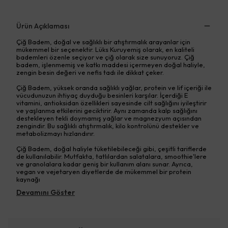
Ürün Açıklaması
Çiğ Badem, doğal ve sağlıklı bir atıştırmalık arayanlar için
mükemmel bir seçenektir. Lüks Kuruyemiş olarak, en kaliteli
bademleri özenle seçiyor ve çiğ olarak size sunuyoruz. Çiğ
badem, işlenmemiş ve katkı maddesi içermeyen doğal haliyle,
zengin besin değeri ve nefis tadı ile dikkat çeker.
Çiğ Badem, yüksek oranda sağlıklı yağlar, protein ve lif içeriği ile
vücudunuzun ihtiyaç duyduğu besinleri karşılar. İçerdiği E
vitamini, antioksidan özellikleri sayesinde cilt sağlığını iyileştirir
ve yaşlanma etkilerini geciktirir. Aynı zamanda kalp sağlığını
destekleyen tekli doymamış yağlar ve magnezyum açısından
zengindir. Bu sağlıklı atıştırmalık, kilo kontrolünü destekler ve
metabolizmayı hızlandırır.
Çiğ Badem, doğal haliyle tüketilebileceği gibi, çeşitli tariflerde
de kullanılabilir. Mutfakta, tatlılardan salatalara, smoothie'lere
ve granolalara kadar geniş bir kullanım alanı sunar. Ayrıca,
vegan ve vejetaryen diyetlerde de mükemmel bir protein
kaynağı
Devamını Göster