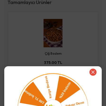
Tamamlayıcı Ürünler
Çiğ Badem
375.00 TL