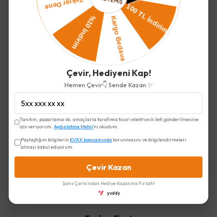
Çevir, Hediyeni Kap!
Fındıklı Pestil Sarma
Hemen Çevir👇 Sende Kazan ✨
325.00 TL
Tanıtım, pazarlama vb. amaçlarla tarafıma ticari elektronik ileti gönderilmesine
izin veriyorum.
Aydınlatma Metni
'ni okudum.
Paylaştığım bilgilerin
KVKK kapsamında
korunmasını ve bilgilendirmeleri
almayı kabul ediyorum.
Çevir Kazan
Şans Çarkı'ndan Hediye Kazanma Fırsatı!
İncelediğiniz ürün ile birlikte bu ürünler de
yuddy
sepetinize eklenecektir!