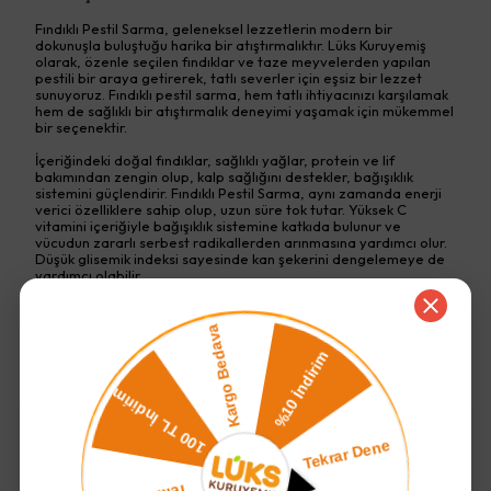
Fındıklı Pestil Sarma, geleneksel lezzetlerin modern bir
dokunuşla buluştuğu harika bir atıştırmalıktır. Lüks Kuruyemiş
olarak, özenle seçilen fındıklar ve taze meyvelerden yapılan
pestili bir araya getirerek, tatlı severler için eşsiz bir lezzet
sunuyoruz. Fındıklı pestil sarma, hem tatlı ihtiyacınızı karşılamak
hem de sağlıklı bir atıştırmalık deneyimi yaşamak için mükemmel
bir seçenektir.
İçeriğindeki doğal fındıklar, sağlıklı yağlar, protein ve lif
bakımından zengin olup, kalp sağlığını destekler, bağışıklık
sistemini güçlendirir. Fındıklı Pestil Sarma, aynı zamanda enerji
verici özelliklere sahip olup, uzun süre tok tutar. Yüksek C
vitamini içeriğiyle bağışıklık sistemine katkıda bulunur ve
vücudun zararlı serbest radikallerden arınmasına yardımcı olur.
Düşük glisemik indeksi sayesinde kan şekerini dengelemeye de
yardımcı olabilir.
Geleneksel Türk mutfağının vazgeçilmez tatlarından biri olan
pestil sarma, fındıkla birleşerek hem lezzetli hem
Devamını Göster
Tamamlayıcı Ürünler