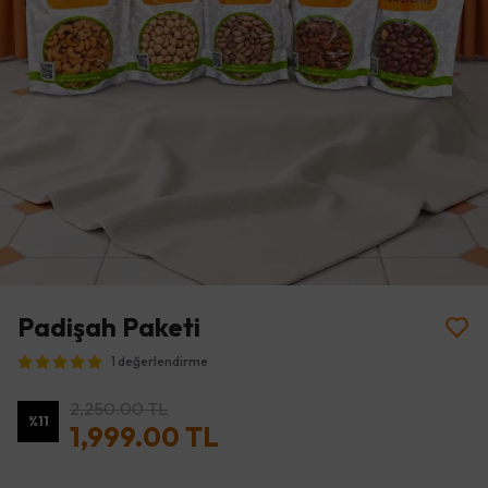
Padişah Paketi
1 değerlendirme
2,250.00 TL
%
11
1,999.00 TL