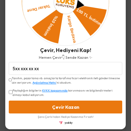
Tamamlayıcı Ürünler
Çevir, Hediyeni Kap!
Hemen Çevir👇 Sende Kazan ✨
Padişah Paketi
Tanıtım, pazarlama vb. amaçlarla tarafıma ticari elektronik ileti gönderilmesine
1,999.00 TL
izin veriyorum.
Aydınlatma Metni
'ni okudum.
Paylaştığım bilgilerin
KVKK kapsamında
korunmasını ve bilgilendirmeleri
almayı kabul ediyorum.
Çevir Kazan
Şans Çarkı'ndan Hediye Kazanma Fırsatı!
yuddy