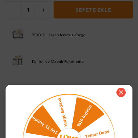
SEPETE EKLE
1500 TL Üzeri Ücretsiz Kargo
Kaliteli ve Özenli Paketleme
Ürün Açıklaması
500 gr antep
500 gr badem
500 gr fındık
500 gr kaju
500 gr yer fıstıgı