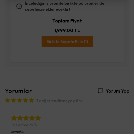
İncelediğiniz ürün ile birlikte bu ürünler de
sepetinize eklenecektir!
Toplam Fiyat
1,999.00 TL
Birlikte Sepete Ekle (1)
Yorumlar
Yorum Yap
1 değerlendirmeye göre
29 Haziran 2025
kemal
s.